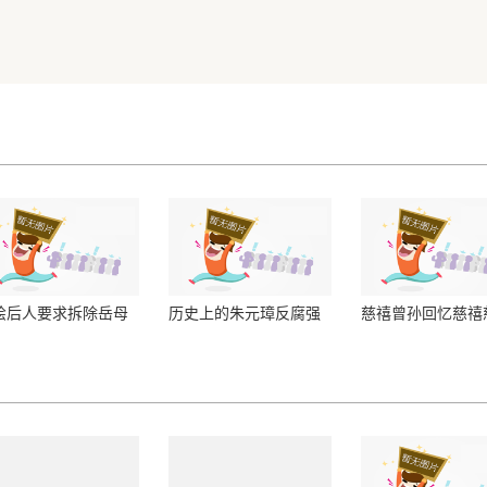
桧后人要求拆除岳母
历史上的朱元璋反腐强
慈禧曾孙回忆慈禧
跪像从未成功
人政治人亡政息
太后的乳名并不是