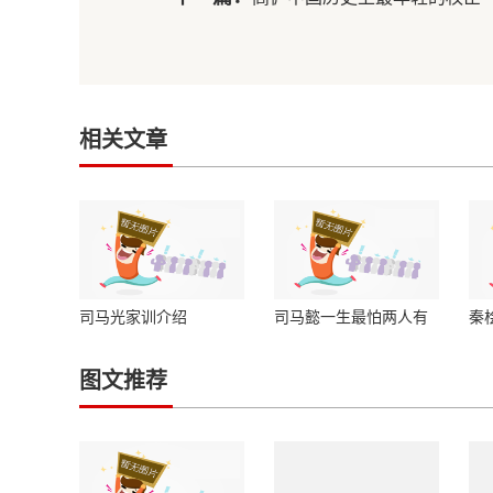
相关文章
司马光家训介绍
司马懿一生最怕两人有
秦
一个令他心惊胆颤
墓
图文推荐