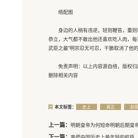
络配图
身边的人稍有违逆，轻则鞭笞，重则斩
恭立，大气都不敢出他还喜欢吃人肉，每
武臣之最”明宗忍无可忍，干脆取消了他
免责声明：以上内容源自络，版权归原
删除相关内容
本文标签：
史上
真正
刮
上一篇：
明朝皇帝为何短命明朝后期皇
下一篇：
高俨中国历史上最年轻的权臣