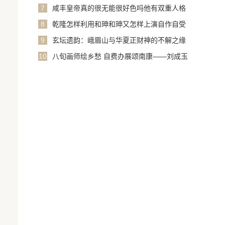
长
7
咸丰皇帝真的很无能很好色吗他有双重人格
8
乾隆怎样利用和珅和珅又怎样上演自作自受
1
9
玄坛遗韵：峨眉山与华夏正财神的不解之缘
10
八旬画师绘乡愁 自费办展颂南康——刘成玉
“田园风，山水情”彩墨山水画展启幕