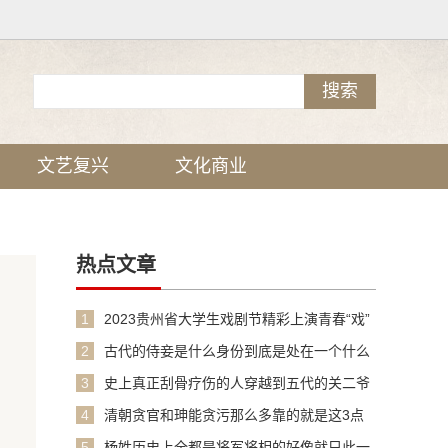
文艺复兴
文化商业
热点文章
1
2023贵州省大学生戏剧节精彩上演青春“戏”
引力
2
古代的侍妾是什么身份到底是处在一个什么
样
3
史上真正刮骨疗伤的人穿越到五代的关二爷
4
清朝贪官和珅能贪污那么多靠的就是这3点
5
杨姓历史上全都是将军将相的好像就只此一