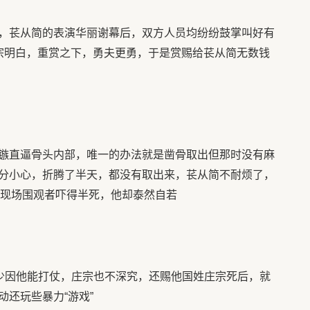
苌从简的表演华丽谢幕后，双方人员均纷纷鼓掌叫好有
宗明白，重赏之下，勇夫更勇，于是赏赐给苌从简无数钱
直逼骨头内部，唯一的办法就是凿骨取出但那时没有麻
分小心，折腾了半天，都没有取出来，苌从简不耐烦了，
命现场围观者吓得半死，他却泰然自若
少因他能打仗，庄宗也不深究，还赐他国姓庄宗死后，就
还玩些暴力“游戏”