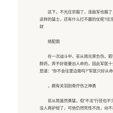
这下，不光庄宗服了，连敌军也服了，
这样的猛士，还有什么打不赢的仗呢?庄
财
络配图
在一次战斗中，苌从简光荣负伤，箭镞
醉药，弄不好是要出人命的，因此军医十
怒道：“你不会往里边凿吗?”军医只好从
，颇有关羽刮骨疗伤之神勇
苌从简虽然勇猛，但“不法”行径也不
没人再护短了，可他仍然死性不改，动不动