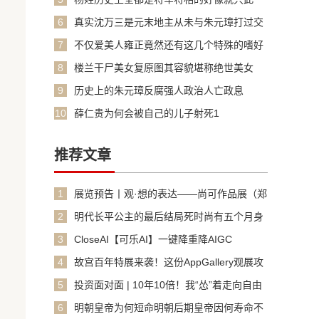
家
6
真实沈万三是元末地主从未与朱元璋打过交
道
7
不仅爱美人雍正竟然还有这几个特殊的嗜好
8
楼兰干尸美女复原图其容貌堪称绝世美女
9
历史上的朱元璋反腐强人政治人亡政息
10
薛仁贵为何会被自己的儿子射死1
推荐文章
1
展览预告丨观·想的表达——尚可作品展（郑
州展）
2
明代长平公主的最后结局死时尚有五个月身
孕
3
CloseAI【可乐AI】一键降重降AIGC
4
故宫百年特展来袭！这份AppGallery观展攻
略让你秒变“文化内行”
5
投资面对面 | 10年10倍！我“怂”着走向自由
6
明朝皇帝为何短命明朝后期皇帝因何寿命不