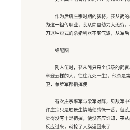
作为后唐庄宗时期的猛将，苌从简的出
为这一祖传职业，苌从简自幼力大无穷，
刀这种短式的杀猪利器不够气派，从军后
络配图
刚入伍时，苌从简只是个低级的武官小校
卒登云梯的人，往往九死一生)，他总是
卫，兼步军都指挥使
有次庄宗率军与梁军对阵，见敌军中有一
许庄宗只是触景生情随便感慨一番，但苌
觉得没有十足把握，便没答应谁知，苌从
反应过来，就抢了大旗返回来了