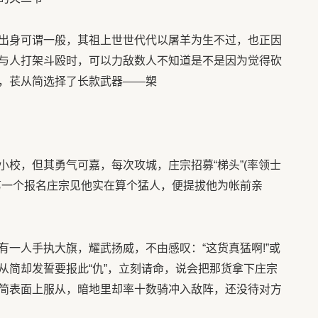
身可谓一般，其祖上世世代代以屠羊为生不过，也正因
与人打架斗殴时，可以力敌数人不知道是不是因为觉得砍
，苌从简选择了长款武器——槊
，但其勇气可嘉，每次攻城，庄宗招募“梯头”(率领士
第一个报名庄宗见他实在算个猛人，便提拔他为帐前亲
人手执大旗，耀武扬威，不由感叹：“这货真猛啊!”或
从简却发誓要报此“仇”，立刻请命，说会把那货拿下庄宗
简表面上服从，暗地里却率十数骑冲入敌阵，还没待对方