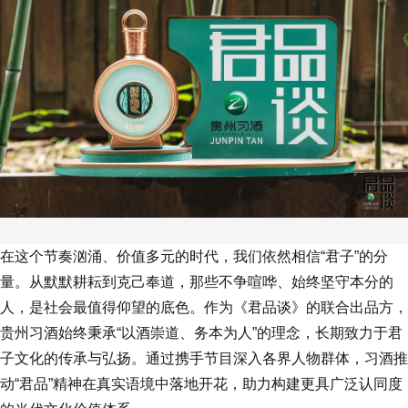
在这个节奏汹涌、价值多元的时代，我们依然相信“君子”的分
量。从默默耕耘到克己奉道，那些不争喧哗、始终坚守本分的
人，是社会最值得仰望的底色。作为《君品谈》的联合出品方，
贵州习酒始终秉承“以酒崇道、务本为人”的理念，长期致力于君
子文化的传承与弘扬。通过携手节目深入各界人物群体，习酒推
动“君品”精神在真实语境中落地开花，助力构建更具广泛认同度