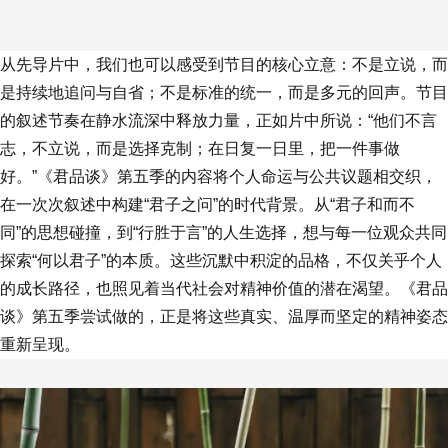
从先导片中，我们也可以感受到节目的核心立意：不是立说，而
是持续地追问与自省；不是标准的统一，而是多元的回声。节目
的叙述节奏在静水流深中释放力量，正如片中所说：“他们不言
志，不立说，而是选择克制；在日复一日里，把一件事做
好。”《君品谈》第五季的内容将个人命运与公共议题相交织，
在一次次叙述中构建“君子之问”的时代背景。从“君子和而不
同”的思想碰撞，到“行胜于言”的人生选择，想与每一位观众共同
探索“何以君子”的本质。这些沉默中积淀的品格，不仅关乎个人
的成长路径，也照见着当代社会对精神价值的潜在渴望。《君品
谈》第五季尝试做的，正是将这些真实、温厚而坚定的精神姿态
重新呈现。