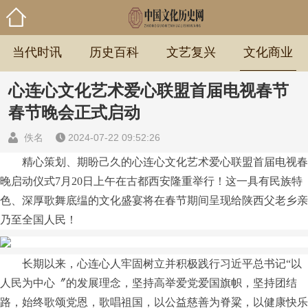
当代时讯
历史百科
文艺复兴
文化商业
心连心文化艺术爱心联盟首届电视春节
春节晚会正式启动
佚名
2024-07-22 09:52:26
精心策划、期盼己久的心连心文化艺术爱心联盟首届电视春
晚启动仪式7月20日上午在古都西安隆重举行！这一具有民族特
色、深厚歌舞底缊的文化盛宴将在春节期间呈现给陕西父老乡亲
乃至全国人民！
长期以来，心连心人牢固树立并积极践行
习
近
平
总
书记
“以
人民为中心〞的发展理念，坚持高举爱党爱国旗帜，坚持团结
路，始终歌颂党恩，歌唱祖国，以公益慈善为脊粱，以健康快乐