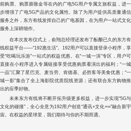
前购票、购票膨胀金等在内的广电5G用户专属文旅权益，进一
步增强了广电5G产品的文化属性。除了为用户提供高质量通信
服务之外，东方有线发挥自己的广电基因，在为用户一站式文化
服务上深耕细作。
在本次发布仪式上，俞翔总经理还发布了酝酿已久的东方有
线权益平台——“192惠生活”。192用户可以直接登录小程序，享
受“吃喝玩乐游”一站式的权益优惠。在“一城一演”专区，用户可
直接在小程序进入专属链接享受优惠购票看演出的福利；“一城
一品”汇聚了星巴克、麦当劳、肯德基、必胜客等美食优惠；“一
城一影”集合了全上海影院优质院线资源；还有联合东方购物推
出的应季好物。
未来东方有线将不断开拓升级更多权益，进一步实现“5G与
文化的碰撞”，全心全意为192用户创造“通讯+文化+∞”融合新宇
宙。在权益的星球里，我们期待与你的不期而遇。