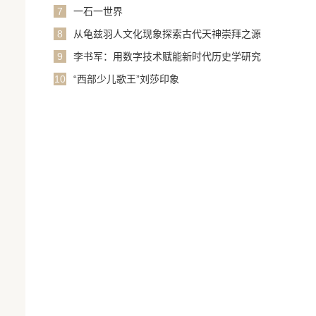
历史博物馆（Australia museum of Chinese
7
一石一世界
history）
8
从龟兹羽人文化现象探索古代天神崇拜之源
9
李书军：用数字技术赋能新时代历史学研究
发展
10
“西部少儿歌王”刘莎印象