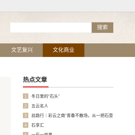
文艺复兴
文化商业
热点文章
1
冬日里的“石头”
2
五云名人
3
丝路行︱彩云之南“青春不散场，从一把石壶
的制作说起”
4
石享汇
5
一石一世界