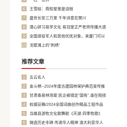
6
王雪娃：燕知堂里是诩祖
7
盛世长安三万里 千年诗意在樊川
8
潜心研习易学文化 易羽堂正严老师传播大道
之源
9
全国退役军人和其他优抚对象，来厦门可以
免费乘坐公共交通和游览景区了
10
戈壁滩上的“刺绣”
推荐文章
1
五云名人
2
金斗栱--2024年度古建园林保护典范宣传推
介项目在江西南昌揭晓
3
甘肃香泉林场案:民企被错定“国有”,谁在阻挠
纠错?
4
权威征稿/2024全国词曲创作精品工程作品
征集
5
当雄县游牧文化歌舞剧《天湖·四季牧歌》
6
铸造历史丰碑 传递华人精神 澳大利亚华人