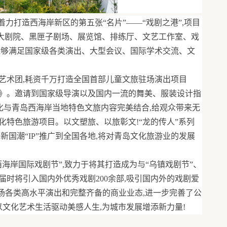
着力打造西海岸新区的第五张“名片”——“戏剧之港”,项目
00座大剧院、黑匣子剧场、展览馆、排练厅、文艺工作室、戏
能够满足国家级各类演出、大型会议、国际学术交流、文
艺术团,耗资千万打造全国首部儿童文旅驻场演出项目
》。邀请到国家级导演以及国内一流的舞美、服装设计指
”文化与青岛西海岸当地特色文旅内容完美结合,给观众带来无
化特色旅游项目。以文塑旅、以旅彰文!“龙的传人”系列
新国潮“IP”推广到全国各地,将对青岛文化旅游业的发展
海岸国际戏剧节”,致力于将其打造成为与“乌镇戏剧节”、
,届时将引入国内外优秀戏剧200余部,吸引国内外的戏剧爱
0+场各类高水平演出和完整齐备的商业业态,进一步完善了公
以文化艺术生活驱动美感人生,为城市发展增添新力量!