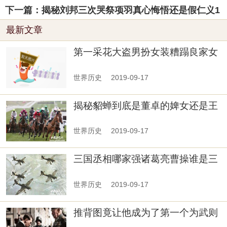
下一篇：揭秘刘邦三次哭祭项羽真心悔悟还是假仁义1
最新文章
第一采花大盗男扮女装糟蹋良家女
子182人
世界历史
2019-09-17
揭秘貂蝉到底是董卓的婢女还是王
允的义女
世界历史
2019-09-17
三国丞相哪家强诸葛亮曹操谁是三
国最出色丞
世界历史
2019-09-17
推背图竟让他成为了第一个为武则
天献身的男